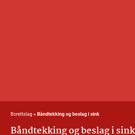
Borettslag
»
Båndtekking og beslag i sink
Båndtekking og beslag i sink