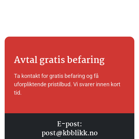
Avtal gratis befaring
Ta kontakt for gratis befaring og få
uforpliktende pristilbud. Vi svarer innen kort
tid.
E-post:
post@kbblikk.no