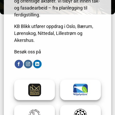
og offentlige aktører. Vi tilbyr alt innen tak-
og fasadearbeid – fra planlegging til
ferdigstilling.
KB Blikk utfører oppdrag i Oslo, Bærum,
Lørenskog, Nittedal, Lillestrøm og
Akershus.
Besøk oss på