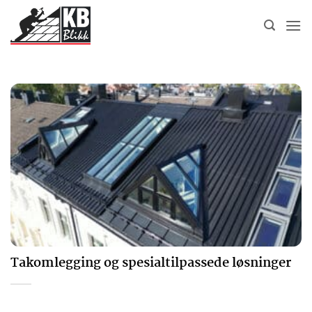
Skip
to
content
Takomlegging og spesialtilpassede løsninger